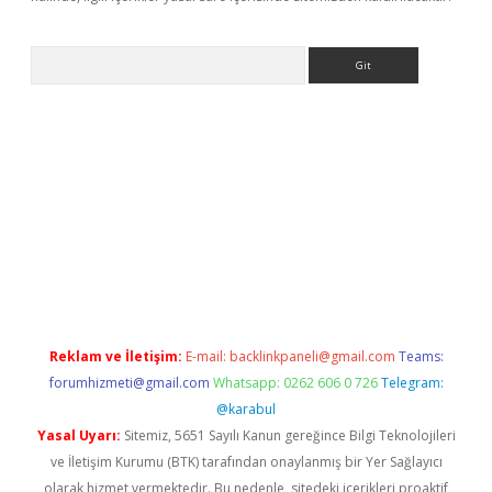
Arama
asino
Reklam ve İletişim:
E-mail:
backlinkpaneli@gmail.com
Teams:
forumhizmeti@gmail.com
Whatsapp: 0262 606 0 726
Telegram:
@karabul
Yasal Uyarı:
Sitemiz, 5651 Sayılı Kanun gereğince Bilgi Teknolojileri
ve İletişim Kurumu (BTK) tarafından onaylanmış bir Yer Sağlayıcı
olarak hizmet vermektedir. Bu nedenle, sitedeki içerikleri proaktif