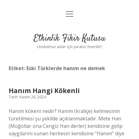
menüyü
Anasayfa
aç
Gizlilik Politikası
Etkinlik Fikir Kutusu
Yasal Uyarı
Unutulmaz anlar için yaratıcı öneriler!
Hakkımızda
Etiket:
Eski Türklerde hanım ne demek
Hanım Hangi Kökenli
Tarih: Kasım 26, 2024
Hanım kökeni nedir? Hanım (kraliçe) kelimesinin
türetilmesi şu şekilde açıklanmaktadır. Mete Han
(Moğollar ona Cengiz Han derler) kendisine gelip
saygılarını sunan herkesin kendisine “Hanım” diye