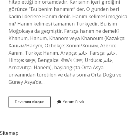
hitap ettiği bir ortamdadır. Karısının içeri girdiğini
görünce “Bu benim hanımım” der. O günden beri
kadın liderlere Hanım denir. Hanım kelimesi moğolca
mı? Hanım kelimesi tamamen Türkçedir. Bu isim
Moğolcaya da geçmiştir. Farsça hanım ne demek?
Khanum, Hanum, Khanom veya Khanoum (Kazakça:
Ханым/Hanym, Özbekçe: Xonim/Хоним, Azerice:
Xanım, Türkçe: Hanım, Arapça: خانم, Farsça: خانم,
Hintçe: ख़ानुम, Bengalce: খাঁনম/খ ানম, Urduca: خانم,
Arnavutça: Hanëm), başlangıçta Orta Asya
unvanından türetilen ve daha sonra Orta Doğu ve
Güney Asya’da…
Hanım
Devamını okuyun
Yorum Bırak
Hangi
Kökenli
Sitemap