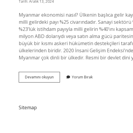
Tarih: Aralık 13, 2024
Myanmar ekonomisi nasıl? Ülkenin başlıca gelir kay
milli gelirdeki payı %25 civarındadır. Sanayi sektörü 
%23’lük istihdam payıyla milli gelirin %40’ını kaps
milyon ABD dolarıydı veya satın alma gücü paritesi
büyük bir kısmı askeri hükümetin destekçileri taraf
ülkelerinden biridir. 2020 İnsani Gelişim Endeksi’nd
Myanmar çok dinli bir ülkedir. Resmi bir devlet di
Myanmar
Devamını okuyun
Yorum Bırak
Fakir
Mı
Sitemap