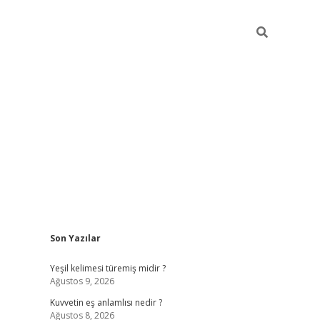
Sidebar
Son Yazılar
vdcasino
Yeşil kelimesi türemiş midir ?
Ağustos 9, 2026
Kuvvetin eş anlamlısı nedir ?
Ağustos 8, 2026