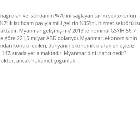
nağı olan ve istihdamın %70’ini sağlayan tarım sektörünün
%7’lik istihdam payıyla milli gelirin %35’ini, hizmet sektörü is
amaktadır. Myanmar gelişmiş mi? 2013’te nominal GSYİH 56,7
ne göre 221,5 milyar ABD dolarıydı. Myanmar, ekonomisinin
ından kontrol edilen, dünyanın ekonomik olarak en eşitsiz
e 147. sırada yer almaktadır. Myanmar dini inancı nedir?
ni yoktur, ancak hükümet çoğunluk…