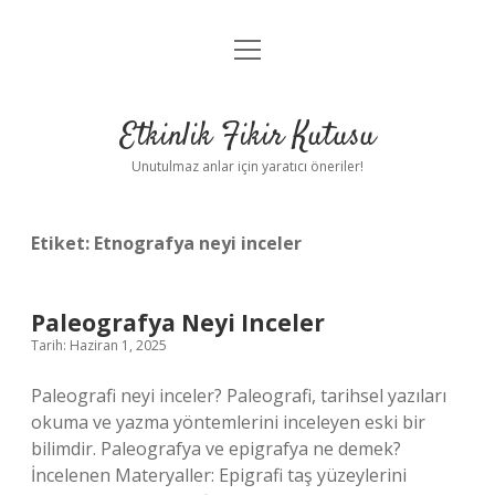
menüyü
Anasayfa
aç
Gizlilik Politikası
Etkinlik Fikir Kutusu
Yasal Uyarı
Unutulmaz anlar için yaratıcı öneriler!
Hakkımızda
Etiket:
Etnografya neyi inceler
Paleografya Neyi Inceler
Tarih: Haziran 1, 2025
Paleografi neyi inceler? Paleografi, tarihsel yazıları
okuma ve yazma yöntemlerini inceleyen eski bir
bilimdir. Paleografya ve epigrafya ne demek?
İncelenen Materyaller: Epigrafi taş yüzeylerini