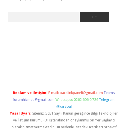
Arama
ino
Reklam ve İletişim:
E-mail:
backlinkpaneli@gmail.com
Teams:
forumhizmeti@gmail.com
Whatsapp: 0262 606 0 726
Telegram:
@karabul
Yasal Uyarı:
Sitemiz, 5651 Sayılı Kanun gereğince Bilgi Teknolojileri
ve İletişim Kurumu (BTK) tarafından onaylanmış bir Yer Sağlayıcı
olarak hizmet vermektedir. Bu nedenle, sitedeki içerikleri proaktif