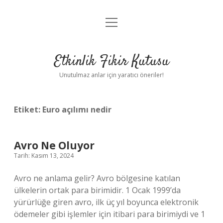
menüyü
Anasayfa
aç
Gizlilik Politikası
Etkinlik Fikir Kutusu
Yasal Uyarı
Unutulmaz anlar için yaratıcı öneriler!
Hakkımızda
Etiket:
Euro açılımı nedir
Avro Ne Oluyor
Tarih: Kasım 13, 2024
Avro ne anlama gelir? Avro bölgesine katılan
ülkelerin ortak para birimidir. 1 Ocak 1999’da
yürürlüğe giren avro, ilk üç yıl boyunca elektronik
ödemeler gibi işlemler için itibari para birimiydi ve 1