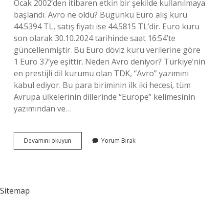
Ocak 2002’den itibaren etkin bir şekilde kullanılmaya
başlandı. Avro ne oldu? Bugünkü Euro alış kuru
44.5394 TL, satış fiyatı ise 44.5815 TL’dir. Euro kuru
son olarak 30.10.2024 tarihinde saat 16:54’te
güncellenmiştir. Bu Euro döviz kuru verilerine göre
1 Euro 37’ye eşittir. Neden Avro deniyor? Türkiye’nin
en prestijli dil kurumu olan TDK, “Avro” yazımını
kabul ediyor. Bu para biriminin ilk iki hecesi, tüm
Avrupa ülkelerinin dillerinde “Europe” kelimesinin
yazımından ve…
Avro
Devamını okuyun
Yorum Bırak
Ne
Oluyor
Sitemap