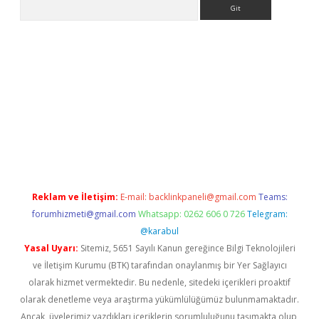
Arama
ino
Reklam ve İletişim:
E-mail:
backlinkpaneli@gmail.com
Teams:
forumhizmeti@gmail.com
Whatsapp: 0262 606 0 726
Telegram:
@karabul
Yasal Uyarı:
Sitemiz, 5651 Sayılı Kanun gereğince Bilgi Teknolojileri
ve İletişim Kurumu (BTK) tarafından onaylanmış bir Yer Sağlayıcı
olarak hizmet vermektedir. Bu nedenle, sitedeki içerikleri proaktif
olarak denetleme veya araştırma yükümlülüğümüz bulunmamaktadır.
Ancak, üyelerimiz yazdıkları içeriklerin sorumluluğunu taşımakta olup,