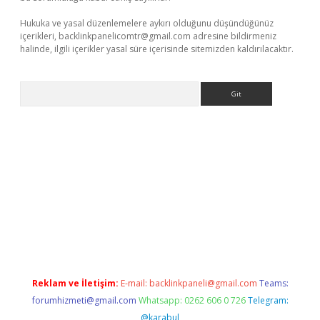
Hukuka ve yasal düzenlemelere aykırı olduğunu düşündüğünüz
içerikleri,
backlinkpanelicomtr@gmail.com
adresine bildirmeniz
halinde, ilgili içerikler yasal süre içerisinde sitemizden kaldırılacaktır.
Arama
ino
Reklam ve İletişim:
E-mail:
backlinkpaneli@gmail.com
Teams:
forumhizmeti@gmail.com
Whatsapp: 0262 606 0 726
Telegram:
@karabul