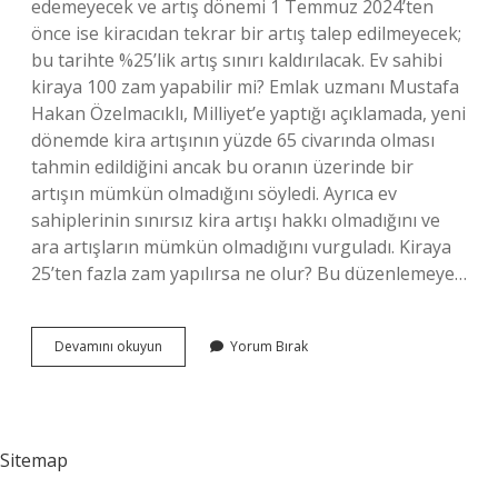
edemeyecek ve artış dönemi 1 Temmuz 2024’ten
önce ise kiracıdan tekrar bir artış talep edilmeyecek;
bu tarihte %25’lik artış sınırı kaldırılacak. Ev sahibi
kiraya 100 zam yapabilir mi? Emlak uzmanı Mustafa
Hakan Özelmacıklı, Milliyet’e yaptığı açıklamada, yeni
dönemde kira artışının yüzde 65 civarında olması
tahmin edildiğini ancak bu oranın üzerinde bir
artışın mümkün olmadığını söyledi. Ayrıca ev
sahiplerinin sınırsız kira artışı hakkı olmadığını ve
ara artışların mümkün olmadığını vurguladı. Kiraya
25’ten fazla zam yapılırsa ne olur? Bu düzenlemeye…
Kira
Devamını okuyun
Yorum Bırak
En
Fazla
Ne
Kadar
Olmalı
Sitemap