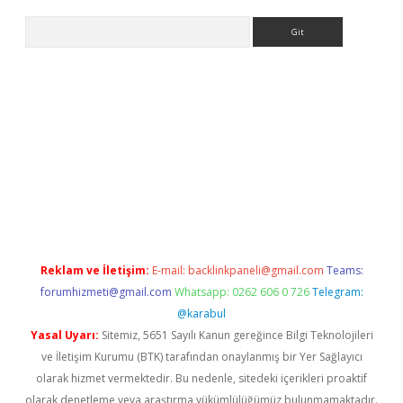
Arama
ino
Reklam ve İletişim:
E-mail:
backlinkpaneli@gmail.com
Teams:
forumhizmeti@gmail.com
Whatsapp: 0262 606 0 726
Telegram:
@karabul
Yasal Uyarı:
Sitemiz, 5651 Sayılı Kanun gereğince Bilgi Teknolojileri
ve İletişim Kurumu (BTK) tarafından onaylanmış bir Yer Sağlayıcı
olarak hizmet vermektedir. Bu nedenle, sitedeki içerikleri proaktif
olarak denetleme veya araştırma yükümlülüğümüz bulunmamaktadır.