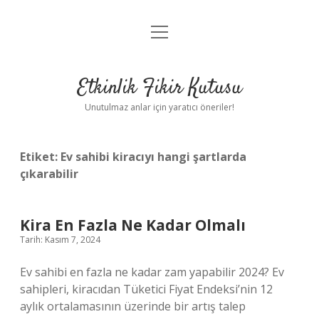
menüyü
Anasayfa
aç
Gizlilik Politikası
Etkinlik Fikir Kutusu
Yasal Uyarı
Unutulmaz anlar için yaratıcı öneriler!
Hakkımızda
Etiket:
Ev sahibi kiracıyı hangi şartlarda
çıkarabilir
Kira En Fazla Ne Kadar Olmalı
Tarih: Kasım 7, 2024
Ev sahibi en fazla ne kadar zam yapabilir 2024? Ev
sahipleri, kiracıdan Tüketici Fiyat Endeksi’nin 12
aylık ortalamasının üzerinde bir artış talep