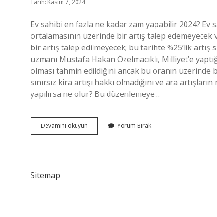
Tarih: Kasım 7, 2024
Ev sahibi en fazla ne kadar zam yapabilir 2024? Ev sa
ortalamasının üzerinde bir artış talep edemeyecek 
bir artış talep edilmeyecek; bu tarihte %25’lik artış 
uzmanı Mustafa Hakan Özelmacıklı, Milliyet’e yaptığ
olması tahmin edildiğini ancak bu oranın üzerinde b
sınırsız kira artışı hakkı olmadığını ve ara artışlar
yapılırsa ne olur? Bu düzenlemeye…
Kira
Devamını okuyun
Yorum Bırak
En
Fazla
Ne
Kadar
Olmalı
Sitemap