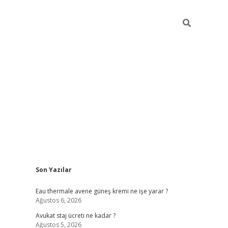
Sidebar
Son Yazılar
vdcasino
Eau thermale avene güneş kremi ne işe yarar ?
Ağustos 6, 2026
Avukat staj ücreti ne kadar ?
Ağustos 5, 2026