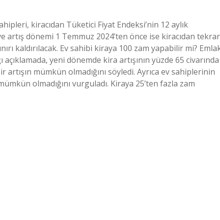
hipleri, kiracıdan Tüketici Fiyat Endeksi’nin 12 aylık
ve artış dönemi 1 Temmuz 2024’ten önce ise kiracıdan tekrar
sınırı kaldırılacak. Ev sahibi kiraya 100 zam yapabilir mi? Emla
ı açıklamada, yeni dönemde kira artışının yüzde 65 civarında
ir artışın mümkün olmadığını söyledi. Ayrıca ev sahiplerinin
ın mümkün olmadığını vurguladı. Kiraya 25’ten fazla zam