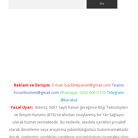
Arama
casino
Reklam ve İletişim:
E-mail:
backlinkpaneli@gmail.com
Teams:
forumhizmeti@gmail.com
Whatsapp: 0262 606 0 726
Telegram:
@karabul
Yasal Uyarı:
Sitemiz, 5651 Sayılı Kanun gereğince Bilgi Teknolojileri
ve İletişim Kurumu (BTK) tarafından onaylanmış bir Yer Sağlayıcı
olarak hizmet vermektedir. Bu nedenle, sitedeki içerikleri proaktif
olarak denetleme veya araştırma yükümlülüğümüz bulunmamaktadır.
Ancak, üyelerimiz yazdıkları içeriklerin sorumluluğunu taşımakta olup,