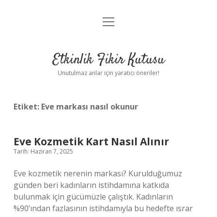
menüyü
Anasayfa
aç
Gizlilik Politikası
Etkinlik Fikir Kutusu
Yasal Uyarı
Unutulmaz anlar için yaratıcı öneriler!
Hakkımızda
Etiket:
Eve markası nasıl okunur
Eve Kozmetik Kart Nasıl Alınır
Tarih: Haziran 7, 2025
Eve kozmetik nerenin markası? Kurulduğumuz
günden beri kadınların istihdamına katkıda
bulunmak için gücümüzle çalıştık. Kadınların
%90’ından fazlasının istihdamıyla bu hedefte ısrar