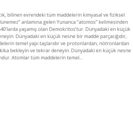
k, bilinen evrendeki tüm maddelerin kimyasal ve fiziksel
 “bölünemez” anlamına gelen Yunanca “atomos” kelimesinden
Ö 440’larda yaşamış olan Demokritos’tur. Dünyadaki en küçük
deneyin. Dünyadaki en küçük nesne bir madde parçacığıdır,
elerin temel yapı taşlarıdır ve protonlardan, nötronlardan
akika bekleyin ve tekrar deneyin. Dünyadaki en küçük nesne
tomdur. Atomlar tüm maddelerin temel…