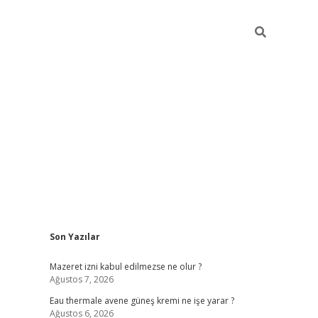
Sidebar
Son Yazılar
vdcasino
Mazeret izni kabul edilmezse ne olur ?
Ağustos 7, 2026
Eau thermale avene güneş kremi ne işe yarar ?
Ağustos 6, 2026