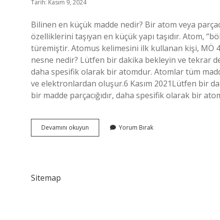
Tarih: Kasım 9, 2024
Bilinen en küçük madde nedir? Bir atom veya parçacı
özelliklerini taşıyan en küçük yapı taşıdır. Atom,
türemiştir. Atomus kelimesini ilk kullanan kişi, M
nesne nedir? Lütfen bir dakika bekleyin ve tekrar 
daha spesifik olarak bir atomdur. Atomlar tüm madd
ve elektronlardan oluşur.6 Kasım 2021Lütfen bir d
bir madde parçacığıdır, daha spesifik olarak bir a
Bilinen
Devamını okuyun
Yorum Bırak
En
Küçük
Şey
Nedir
Sitemap