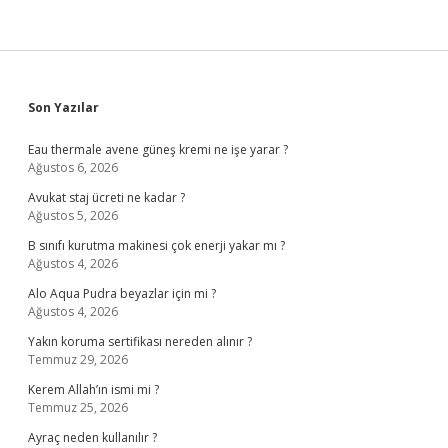
Sidebar
Son Yazılar
Eau thermale avene güneş kremi ne işe yarar ?
Ağustos 6, 2026
Avukat staj ücreti ne kadar ?
Ağustos 5, 2026
B sınıfı kurutma makinesi çok enerji yakar mı ?
Ağustos 4, 2026
Alo Aqua Pudra beyazlar için mi ?
Ağustos 4, 2026
Yakın koruma sertifikası nereden alınır ?
Temmuz 29, 2026
Kerem Allah’ın ismi mi ?
Temmuz 25, 2026
Ayraç neden kullanılır ?