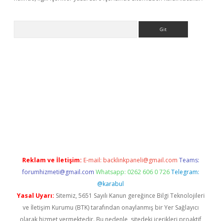
Arama
ino
Reklam ve İletişim:
E-mail:
backlinkpaneli@gmail.com
Teams:
forumhizmeti@gmail.com
Whatsapp: 0262 606 0 726
Telegram:
@karabul
Yasal Uyarı:
Sitemiz, 5651 Sayılı Kanun gereğince Bilgi Teknolojileri
ve İletişim Kurumu (BTK) tarafından onaylanmış bir Yer Sağlayıcı
olarak hizmet vermektedir. Bu nedenle, sitedeki içerikleri proaktif