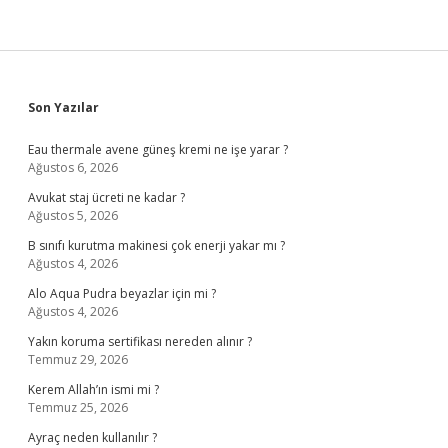
Sidebar
Son Yazılar
Eau thermale avene güneş kremi ne işe yarar ?
Ağustos 6, 2026
Avukat staj ücreti ne kadar ?
Ağustos 5, 2026
B sınıfı kurutma makinesi çok enerji yakar mı ?
Ağustos 4, 2026
Alo Aqua Pudra beyazlar için mi ?
Ağustos 4, 2026
Yakın koruma sertifikası nereden alınır ?
Temmuz 29, 2026
Kerem Allah’ın ismi mi ?
Temmuz 25, 2026
Ayraç neden kullanılır ?