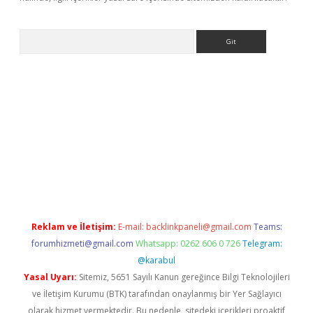
Arama
ino
Reklam ve İletişim:
E-mail:
backlinkpaneli@gmail.com
Teams:
forumhizmeti@gmail.com
Whatsapp: 0262 606 0 726
Telegram:
@karabul
Yasal Uyarı:
Sitemiz, 5651 Sayılı Kanun gereğince Bilgi Teknolojileri
ve İletişim Kurumu (BTK) tarafından onaylanmış bir Yer Sağlayıcı
olarak hizmet vermektedir. Bu nedenle, sitedeki içerikleri proaktif