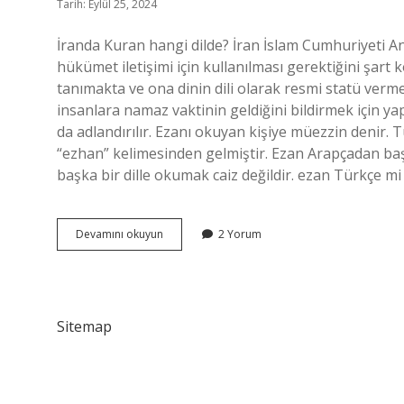
Tarih: Eylül 25, 2024
İranda Kuran hangi dilde? İran İslam Cumhuriyeti An
hükümet iletişimi için kullanılması gerektiğini şart 
tanımakta ve ona dinin dili olarak resmi statü vermektedir. E
insanlara namaz vaktinin geldiğini bildirmek için ya
da adlandırılır. Ezanı okuyan kişiye müezzin denir. T
“ezhan” kelimesinden gelmiştir. Ezan Arapçadan baş
başka bir dille okumak caiz değildir. ezan Türkçe 
Iran
Devamını okuyun
2 Yorum
Ezan
Hangi
Dil
Sitemap