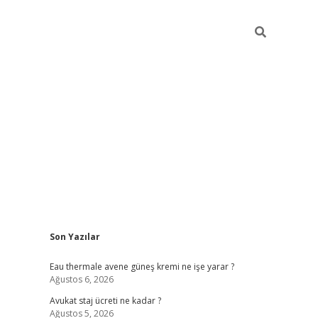
Sidebar
Son Yazılar
vdcasino
Eau thermale avene güneş kremi ne işe yarar ?
Ağustos 6, 2026
Avukat staj ücreti ne kadar ?
Ağustos 5, 2026