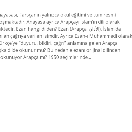
ayasası, Farsçanın yalnızca okul eğitimi ve tüm resmi
koşmaktadır. Anayasa ayrıca Arapçayı İslam’ın dili olarak
zan hangi dilden? Ezan (Arapça: الأذان), İslam’da
pılan çağrıya verilen isimdir. Ayrıca Ezan-ı Muhammedi olara
ürkçe’ye “duyuru, bildiri, çağrı” anlamına gelen Arapça
ka dilde okunur mu? Bu nedenle ezanı orijinal dilinden
mi okunuyor Arapça mı? 1950 seçimlerinde…