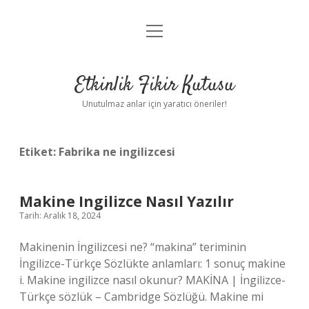
menüyü
Anasayfa
aç
Gizlilik Politikası
Etkinlik Fikir Kutusu
Yasal Uyarı
Unutulmaz anlar için yaratıcı öneriler!
Hakkımızda
Etiket:
Fabrika ne ingilizcesi
Makine Ingilizce Nasıl Yazılır
Tarih: Aralık 18, 2024
Makinenin İngilizcesi ne? “makina” teriminin
İngilizce-Türkçe Sözlükte anlamları: 1 sonuç makine
i. Makine ingilizce nasıl okunur? MAKİNA | İngilizce-
Türkçe sözlük – Cambridge Sözlüğü. Makine mi