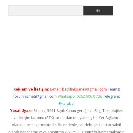
Arama
ino
Reklam ve İletişim:
E-mail:
backlinkpaneli@gmail.com
Teams:
forumhizmeti@gmail.com
Whatsapp: 0262 606 0 726
Telegram:
@karabul
Yasal Uyarı:
Sitemiz, 5651 Sayılı Kanun gereğince Bilgi Teknolojileri
ve İletişim Kurumu (BTK) tarafından onaylanmış bir Yer Sağlayıcı
olarak hizmet vermektedir. Bu nedenle, sitedeki içerikleri proaktif
olarak denetleme veya araştırma yükümlülüğümüz bulunmamaktadır.