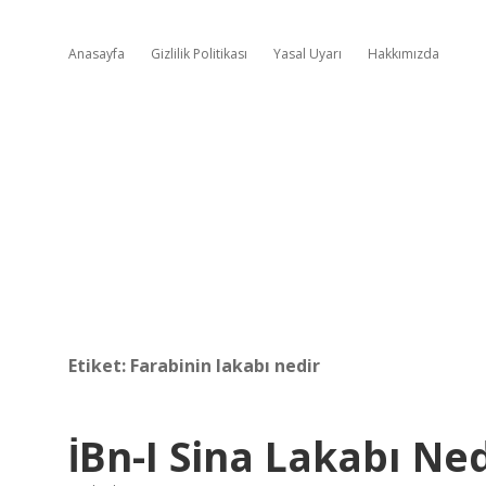
Anasayfa
Gizlilik Politikası
Yasal Uyarı
Hakkımızda
Etiket:
Farabinin lakabı nedir
İBn-I Sina Lakabı Ne