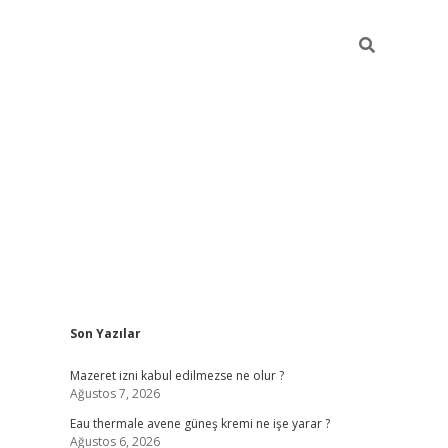
Sidebar
Son Yazılar
vdcasino
Mazeret izni kabul edilmezse ne olur ?
Ağustos 7, 2026
Eau thermale avene güneş kremi ne işe yarar ?
Ağustos 6, 2026