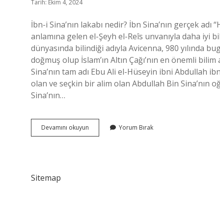
Tarih: Ekim 4, 2024
İbn-i Sina’nın lakabı nedir? İbn Sina’nın gerçek adı “H
anlamına gelen el-Şeyh el-Reîs unvanıyla daha iyi bilin
dünyasında bilindiği adıyla Avicenna, 980 yılında 
doğmuş olup İslam’ın Altın Çağı’nın en önemli bilim a
Sina’nın tam adı Ebu Ali el-Hüseyin ibni Abdullah ibn
olan ve seçkin bir alim olan Abdullah Bin Sina’nın oğl
Sina’nın…
İBn-
Devamını okuyun
Yorum Bırak
I
Sina
Lakabı
Nedir
Sitemap