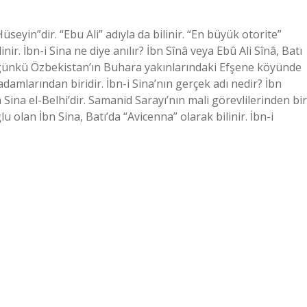
üseyin”dir. “Ebu Ali” adıyla da bilinir. “En büyük otorite”
ir. İbn-i Sina ne diye anılır? İbn Sînâ veya Ebû Ali Sînâ, Batı
bugünkü Özbekistan’ın Buhara yakınlarındaki Efşene köyünde
damlarından biridir. İbn-i Sina’nın gerçek adı nedir? İbn
 Sina el-Belhi’dir. Samanid Sarayı’nın mali görevlilerinden bir
u olan İbn Sina, Batı’da “Avicenna” olarak bilinir. İbn-i