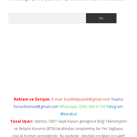
Arama
ino
Reklam ve İletişim:
E-mail:
backlinkpaneli@gmail.com
Teams:
forumhizmeti@gmail.com
Whatsapp: 0262 606 0 726
Telegram:
@karabul
Yasal Uyarı:
Sitemiz, 5651 Sayılı Kanun gereğince Bilgi Teknolojileri
ve İletişim Kurumu (BTK) tarafından onaylanmış bir Yer Sağlayıcı
olarak hizmet vermektedir. Bu nedenle, sitedeki içerikleri proaktif