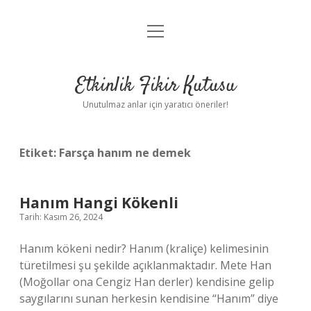
menüyü
Anasayfa
aç
Gizlilik Politikası
Etkinlik Fikir Kutusu
Yasal Uyarı
Unutulmaz anlar için yaratıcı öneriler!
Hakkımızda
Etiket:
Farsça hanım ne demek
Hanım Hangi Kökenli
Tarih: Kasım 26, 2024
Hanım kökeni nedir? Hanım (kraliçe) kelimesinin
türetilmesi şu şekilde açıklanmaktadır. Mete Han
(Moğollar ona Cengiz Han derler) kendisine gelip
saygılarını sunan herkesin kendisine “Hanım” diye