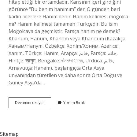
hitap ettiği bir ortamdadır. Karısının içeri girdiğini
görünce “Bu benim hanımım” der. O günden beri
kadın liderlere Hanım denir. Hanım kelimesi moğolca
mı? Hanım kelimesi tamamen Türkçedir. Bu isim
Moğolcaya da geçmiştir. Farsça hanım ne demek?
Khanum, Hanum, Khanom veya Khanoum (Kazakça:
Ханым/Hanym, Özbekçe: Xonim/Хоним, Azerice:
Xanım, Türkçe: Hanım, Arapça: خانم, Farsça: خانم,
Hintçe: ख़ानुम, Bengalce: খাঁনম/খ ানম, Urduca: خانم,
Arnavutça: Hanëm), başlangıçta Orta Asya
unvanından türetilen ve daha sonra Orta Doğu ve
Güney Asya’da…
Hanım
Devamını okuyun
Yorum Bırak
Hangi
Kökenli
Sitemap