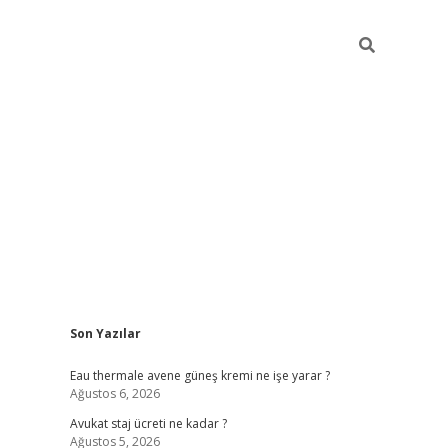
Sidebar
Son Yazılar
vdcasino
Eau thermale avene güneş kremi ne işe yarar ?
Ağustos 6, 2026
Avukat staj ücreti ne kadar ?
Ağustos 5, 2026