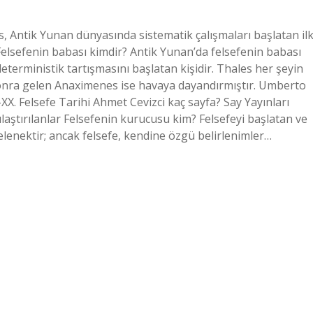
es, Antik Yunan dünyasında sistematik çalışmaları başlatan il
. Felsefenin babası kimdir? Antik Yunan’da felsefenin babası
eterministik tartışmasını başlatan kişidir. Thales her şeyin
sonra gelen Anaximenes ise havaya dayandırmıştır. Umberto
XIX-XX. Felsefe Tarihi Ahmet Cevizci kaç sayfa? Say Yayınları
şılaştırılanlar Felsefenin kurucusu kim? Felsefeyi başlatan ve
 gelenektir; ancak felsefe, kendine özgü belirlenimler…