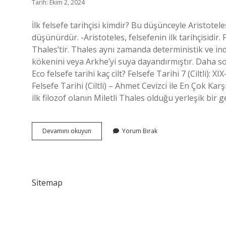
Tarih: Ekim 2, 2024
İlk felsefe tarihçisi kimdir? Bu düşünceyle Aristotel
düşünürdür. -Aristoteles, felsefenin ilk tarihçisidir
Thales’tir. Thales aynı zamanda deterministik ve ind
kökenini veya Arkhe’yi suya dayandırmıştır. Daha 
Eco felsefe tarihi kaç cilt? Felsefe Tarihi 7 (Ciltli): 
Felsefe Tarihi (Ciltli) – Ahmet Cevizci ile En Çok Kar
ilk filozof olanın Miletli Thales olduğu yerleşik bir
Felsefe
Devamını okuyun
Yorum Bırak
Tarihi
Kimin
Eseri
Sitemap