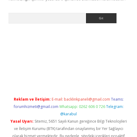
Arama
sino
Reklam ve İletişim:
E-mail:
backlinkpaneli@gmail.com
Teams:
forumhizmeti@gmail.com
Whatsapp: 0262 606 0 726
Telegram:
@karabul
Yasal Uyarı:
Sitemiz, 5651 Sayılı Kanun gereğince Bilgi Teknolojileri
ve İletişim Kurumu (BTK) tarafından onaylanmış bir Yer Sağlayıcı
olarak hizmet vermektedir. Bu nedenle, sitedeki içerikleri proaktif