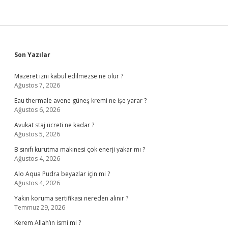
Sidebar
Son Yazılar
Mazeret izni kabul edilmezse ne olur ?
Ağustos 7, 2026
Eau thermale avene güneş kremi ne işe yarar ?
Ağustos 6, 2026
Avukat staj ücreti ne kadar ?
Ağustos 5, 2026
B sınıfı kurutma makinesi çok enerji yakar mı ?
Ağustos 4, 2026
Alo Aqua Pudra beyazlar için mi ?
Ağustos 4, 2026
Yakın koruma sertifikası nereden alınır ?
Temmuz 29, 2026
Kerem Allah’ın ismi mi ?