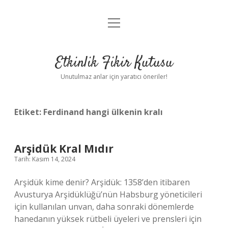
menüyü
Anasayfa
aç
Gizlilik Politikası
Etkinlik Fikir Kutusu
Yasal Uyarı
Unutulmaz anlar için yaratıcı öneriler!
Hakkımızda
Etiket:
Ferdinand hangi ülkenin kralı
Arşidük Kral Mıdır
Tarih: Kasım 14, 2024
Arşidük kime denir? Arşidük: 1358’den itibaren
Avusturya Arşidüklüğü’nün Habsburg yöneticileri
için kullanılan unvan, daha sonraki dönemlerde
hanedanın yüksek rütbeli üyeleri ve prensleri için