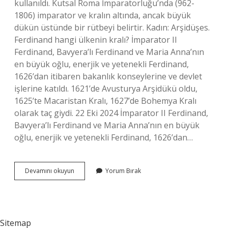
kullanıldı. Kutsal Roma İmparatorluğu’nda (962-
1806) imparator ve kralın altında, ancak büyük
dükün üstünde bir rütbeyi belirtir. Kadın: Arşidüşes.
Ferdinand hangi ülkenin kralı? İmparator II
Ferdinand, Bavyera’lı Ferdinand ve Maria Anna’nın
en büyük oğlu, enerjik ve yetenekli Ferdinand,
1626’dan itibaren bakanlık konseylerine ve devlet
işlerine katıldı. 1621’de Avusturya Arşidükü oldu,
1625’te Macaristan Kralı, 1627’de Bohemya Kralı
olarak taç giydi. 22 Eki 2024 İmparator II Ferdinand,
Bavyera’lı Ferdinand ve Maria Anna’nın en büyük
oğlu, enerjik ve yetenekli Ferdinand, 1626’dan…
Arşidük
Devamını okuyun
Yorum Bırak
Kral
Mıdır
Sitemap