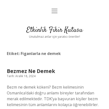
menüyü
Anasayfa
aç
Gizlilik Politikası
Etkinlik Fikir Kutusu
Yasal Uyarı
Unutulmaz anlar için yaratıcı öneriler!
Hakkımızda
Etiket:
Figanlarla ne demek
Bezmez Ne Demek
Tarih: Aralık 18, 2024
Bezm ne demek kökeni? Bezm kelimesinin
Osmanlıca’daki doğru anlamı bireyler tarafından
merak edilmektedir. TDK’ya başvuran kişiler bezm
kelimesinin tüm anlamlarını kolayca öğrenebilirler.