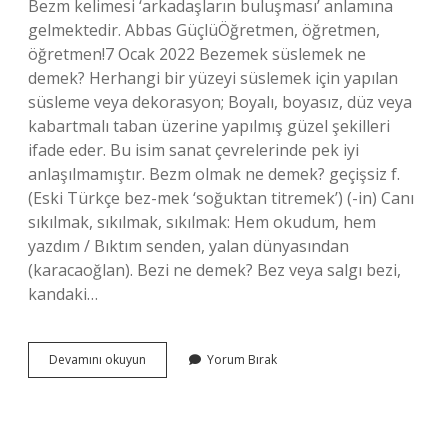
Bezm kelimesi ‘arkadaşların buluşması’ anlamına
gelmektedir. Abbas GüçlüÖğretmen, öğretmen,
öğretmen!7 Ocak 2022 Bezemek süslemek ne
demek? Herhangi bir yüzeyi süslemek için yapılan
süsleme veya dekorasyon; Boyalı, boyasız, düz veya
kabartmalı taban üzerine yapılmış güzel şekilleri
ifade eder. Bu isim sanat çevrelerinde pek iyi
anlaşılmamıştır. Bezm olmak ne demek? geçişsiz f.
(Eski Türkçe bez-mek ‘soğuktan titremek’) (-in) Canı
sıkılmak, sıkılmak, sıkılmak: Hem okudum, hem
yazdım / Bıktım senden, yalan dünyasından
(karacaoğlan). Bezi ne demek? Bez veya salgı bezi,
kandaki…
Bezmez
Devamını okuyun
Yorum Bırak
Ne
Demek