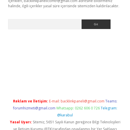
içerikleri,
backlinkpanelicomtr@gmail.com
adresine bildirmeniz
halinde, ilgili içerikler yasal süre içerisinde sitemizden kaldırılacaktır.
Arama
casino
Reklam ve İletişim:
E-mail:
backlinkpaneli@gmail.com
Teams:
forumhizmeti@gmail.com
Whatsapp: 0262 606 0 726
Telegram:
@karabul
Yasal Uyarı:
Sitemiz, 5651 Sayılı Kanun gereğince Bilgi Teknolojileri
ve İletişim Kurumu (BTK) tarafından onaylanmış bir Yer Sağlayıcı