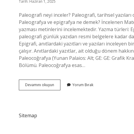
Tarih: Haziran 1, 2025
Paleografi neyi inceler? Paleografi, tarihsel yazılar
Paleografya ve epigrafya ne demek? İncelenen Matery
yazması metinlerini incelemektedir. Yazma türleri: Epi
paleografi günlük yazıdan resmi belgelere kadar daha
Epigrafi, anıtlardaki yazıtları ve yazıları inceleyen bir 
çalışır. Anıtlardaki yazıtlar, ait olduğu dönem hakkı
Paleocoğrafya (Yunan Palaios: Alt; GE: GE: Grafik Kra
Bölümü. Paleocoğrafya esas…
Paleografya
Devamını okuyun
Yorum Bırak
Neyi
Inceler
Sitemap