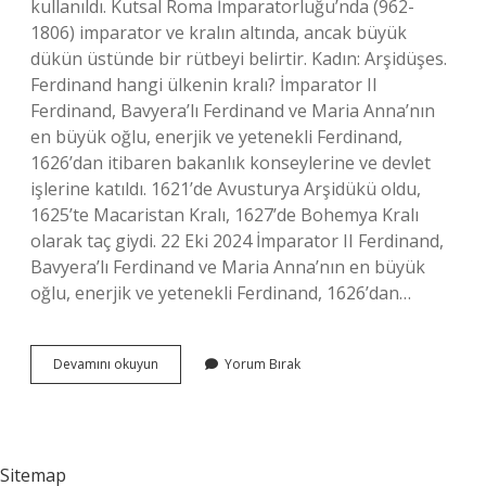
kullanıldı. Kutsal Roma İmparatorluğu’nda (962-
1806) imparator ve kralın altında, ancak büyük
dükün üstünde bir rütbeyi belirtir. Kadın: Arşidüşes.
Ferdinand hangi ülkenin kralı? İmparator II
Ferdinand, Bavyera’lı Ferdinand ve Maria Anna’nın
en büyük oğlu, enerjik ve yetenekli Ferdinand,
1626’dan itibaren bakanlık konseylerine ve devlet
işlerine katıldı. 1621’de Avusturya Arşidükü oldu,
1625’te Macaristan Kralı, 1627’de Bohemya Kralı
olarak taç giydi. 22 Eki 2024 İmparator II Ferdinand,
Bavyera’lı Ferdinand ve Maria Anna’nın en büyük
oğlu, enerjik ve yetenekli Ferdinand, 1626’dan…
Arşidük
Devamını okuyun
Yorum Bırak
Kral
Mıdır
Sitemap