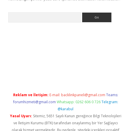
Arama
ino
Reklam ve İletişim:
E-mail:
backlinkpaneli@gmail.com
Teams:
forumhizmeti@gmail.com
Whatsapp: 0262 606 0 726
Telegram:
@karabul
Yasal Uyarı:
Sitemiz, 5651 Sayılı Kanun gereğince Bilgi Teknolojileri
ve İletişim Kurumu (BTK) tarafından onaylanmış bir Yer Sağlayıcı
olarak hizmet vermektedir. Bu nedenle, sitedeki içerikleri proaktif