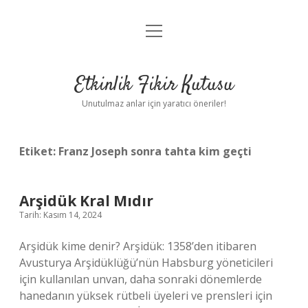
menüyü
Anasayfa
aç
Gizlilik Politikası
Etkinlik Fikir Kutusu
Yasal Uyarı
Unutulmaz anlar için yaratıcı öneriler!
Hakkımızda
Etiket:
Franz Joseph sonra tahta kim geçti
Arşidük Kral Mıdır
Tarih: Kasım 14, 2024
Arşidük kime denir? Arşidük: 1358’den itibaren
Avusturya Arşidüklüğü’nün Habsburg yöneticileri
için kullanılan unvan, daha sonraki dönemlerde
hanedanın yüksek rütbeli üyeleri ve prensleri için