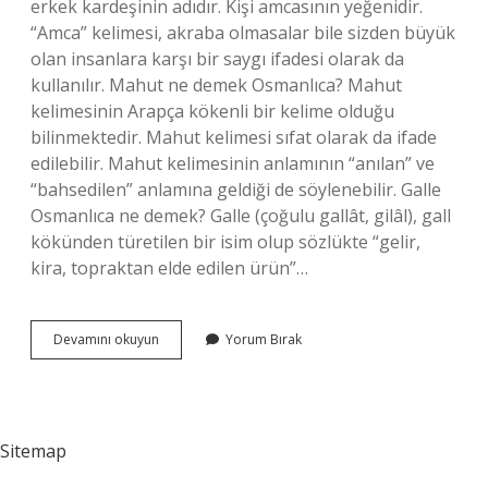
erkek kardeşinin adıdır. Kişi amcasının yeğenidir.
“Amca” kelimesi, akraba olmasalar bile sizden büyük
olan insanlara karşı bir saygı ifadesi olarak da
kullanılır. Mahut ne demek Osmanlıca? Mahut
kelimesinin Arapça kökenli bir kelime olduğu
bilinmektedir. Mahut kelimesi sıfat olarak da ifade
edilebilir. Mahut kelimesinin anlamının “anılan” ve
“bahsedilen” anlamına geldiği de söylenebilir. Galle
Osmanlıca ne demek? Galle (çoğulu gallât, gilâl), gall
kökünden türetilen bir isim olup sözlükte “gelir,
kira, topraktan elde edilen ürün”…
Osmanlıca
Devamını okuyun
Yorum Bırak
Amca
Ne
Demek
Sitemap