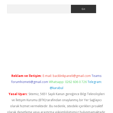
Arama
ino
Reklam ve İletişim:
E-mail:
backlinkpaneli@gmail.com
Teams:
forumhizmeti@gmail.com
Whatsapp: 0262 606 0 726
Telegram:
@karabul
Yasal Uyarı:
Sitemiz, 5651 Sayılı Kanun gereğince Bilgi Teknolojileri
ve İletişim Kurumu (BTK) tarafından onaylanmış bir Yer Sağlayıcı
olarak hizmet vermektedir. Bu nedenle, sitedeki içerikleri proaktif
olarak denetleme veya araştırma yükümlülüğümüz bulunmamaktadır.