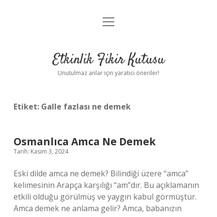
menüyü
Anasayfa
aç
Gizlilik Politikası
Etkinlik Fikir Kutusu
Yasal Uyarı
Unutulmaz anlar için yaratıcı öneriler!
Hakkımızda
Etiket:
Galle fazlası ne demek
Osmanlıca Amca Ne Demek
Tarih: Kasım 3, 2024
Eski dilde amca ne demek? Bilindiği üzere “amca”
kelimesinin Arapça karşılığı “am”dır. Bu açıklamanın
etkili olduğu görülmüş ve yaygın kabul görmüştür.
Amca demek ne anlama gelir? Amca, babanızın