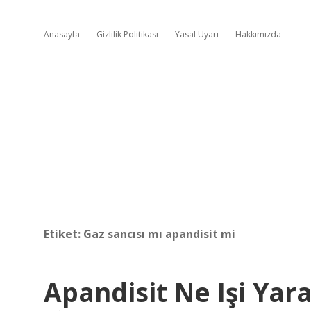
Anasayfa
Gizlilik Politikası
Yasal Uyarı
Hakkımızda
Etiket:
Gaz sancısı mı apandisit mi
Apandisit Ne Işi Yar