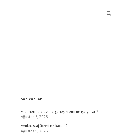
Sidebar
Son Yazılar
vdcasino
Eau thermale avene güneş kremi ne işe yarar ?
Ağustos 6, 2026
Avukat staj ücreti ne kadar ?
Ağustos 5, 2026