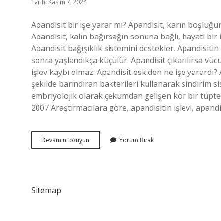
Tarih: Kasım 7, 2024
Apandisit bir işe yarar mı? Apandisit, karın boşluğu
Apandisit, kalın bağırsağın sonuna bağlı, hayati bir
Apandisit bağışıklık sistemini destekler. Apandisitin
sonra yaşlandıkça küçülür. Apandisit çıkarılırsa vü
işlev kaybı olmaz. Apandisit eskiden ne işe yarardı? 
şekilde barındıran bakterileri kullanarak sindirim s
embriyolojik olarak çekumdan gelişen kör bir tüpte
2007 Araştırmacılara göre, apandisitin işlevi, apand
Apandisit
Devamını okuyun
Yorum Bırak
Ne
Işi
Yarar
Sitemap