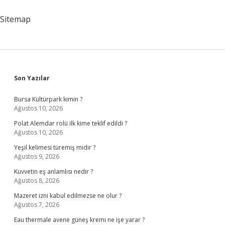
Için
Ne
Sitemap
Gerekli
Sidebar
Son Yazılar
Bursa Kültürpark kimin ?
Ağustos 10, 2026
Polat Alemdar rolü ilk kime teklif edildi ?
Ağustos 10, 2026
Yeşil kelimesi türemiş midir ?
Ağustos 9, 2026
Kuvvetin eş anlamlısı nedir ?
Ağustos 8, 2026
Mazeret izni kabul edilmezse ne olur ?
Ağustos 7, 2026
Eau thermale avene güneş kremi ne işe yarar ?