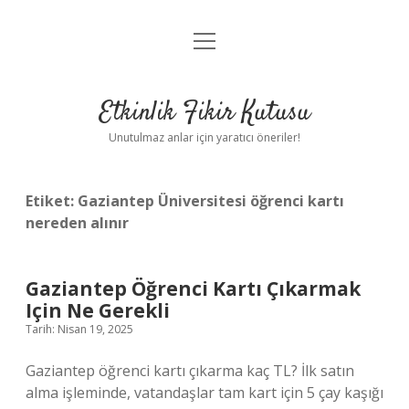
menüyü
Anasayfa
aç
Gizlilik Politikası
Etkinlik Fikir Kutusu
Yasal Uyarı
Unutulmaz anlar için yaratıcı öneriler!
Hakkımızda
Etiket:
Gaziantep Üniversitesi öğrenci kartı
nereden alınır
Gaziantep Öğrenci Kartı Çıkarmak
Için Ne Gerekli
Tarih: Nisan 19, 2025
Gaziantep öğrenci kartı çıkarma kaç TL? İlk satın
alma işleminde, vatandaşlar tam kart için 5 çay kaşığı