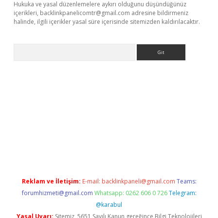
Hukuka ve yasal düzenlemelere aykırı olduğunu düşündüğünüz
içerikleri,
backlinkpanelicomtr@gmail.com
adresine bildirmeniz
halinde, ilgili içerikler yasal süre içerisinde sitemizden kaldırılacaktır.
Arama
sino
Reklam ve İletişim:
E-mail:
backlinkpaneli@gmail.com
Teams:
forumhizmeti@gmail.com
Whatsapp: 0262 606 0 726
Telegram:
@karabul
Yasal Uyarı:
Sitemiz, 5651 Sayılı Kanun gereğince Bilgi Teknolojileri