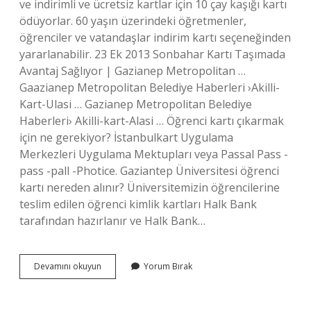
ve indirimli ve ücretsiz kartlar için 10 çay kaşığı kartı
ödüyorlar. 60 yaşın üzerindeki öğretmenler,
öğrenciler ve vatandaşlar indirim kartı seçeneğinden
yararlanabilir. 23 Ek 2013 Sonbahar Kartı Taşımada
Avantaj Sağlıyor | Gazianep Metropolitan …
Gaazianep Metropolitan Belediye Haberleri ›Akilli-
Kart-Ulasi … Gazianep Metropolitan Belediye
Haberleri› Akilli-kart-Alasi … Öğrenci kartı çıkarmak
için ne gerekiyor? İstanbulkart Uygulama
Merkezleri Uygulama Mektupları veya Passal Pass -
pass -pall -Photice. Gaziantep Üniversitesi öğrenci
kartı nereden alınır? Üniversitemizin öğrencilerine
teslim edilen öğrenci kimlik kartları Halk Bank
tarafından hazırlanır ve Halk Bank…
Gaziantep
Devamını okuyun
Yorum Bırak
Öğrenci
Kartı
Çıkarmak