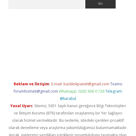
Arama
ino
Reklam ve İletişim:
E-mail:
backlinkpaneli@gmail.com
Teams:
forumhizmeti@gmail.com
Whatsapp: 0262 606 0 726
Telegram:
@karabul
Yasal Uyarı:
Sitemiz, 5651 Sayılı Kanun gereğince Bilgi Teknolojileri
ve İletişim Kurumu (BTK) tarafından onaylanmış bir Yer Sağlayıcı
olarak hizmet vermektedir. Bu nedenle, sitedeki içerikleri proaktif
olarak denetleme veya araştırma yükümlülüğümüz bulunmamaktadır.
Ancak, üyelerimiz yazdıkları içeriklerin sorumluluğunu taşımakta olup,