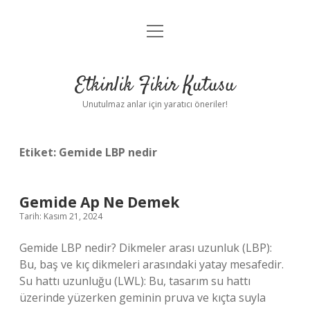
menüyü
Anasayfa
aç
Gizlilik Politikası
Etkinlik Fikir Kutusu
Yasal Uyarı
Unutulmaz anlar için yaratıcı öneriler!
Hakkımızda
Etiket:
Gemide LBP nedir
Gemide Ap Ne Demek
Tarih: Kasım 21, 2024
Gemide LBP nedir? Dikmeler arası uzunluk (LBP):
Bu, baş ve kıç dikmeleri arasındaki yatay mesafedir.
Su hattı uzunluğu (LWL): Bu, tasarım su hattı
üzerinde yüzerken geminin pruva ve kıçta suyla