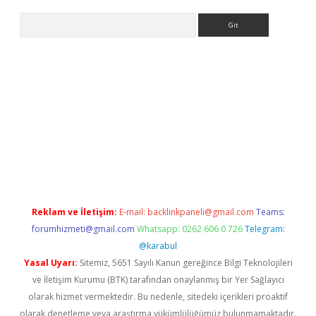
Arama
ino
Reklam ve İletişim:
E-mail:
backlinkpaneli@gmail.com
Teams:
forumhizmeti@gmail.com
Whatsapp: 0262 606 0 726
Telegram:
@karabul
Yasal Uyarı:
Sitemiz, 5651 Sayılı Kanun gereğince Bilgi Teknolojileri
ve İletişim Kurumu (BTK) tarafından onaylanmış bir Yer Sağlayıcı
olarak hizmet vermektedir. Bu nedenle, sitedeki içerikleri proaktif
olarak denetleme veya araştırma yükümlülüğümüz bulunmamaktadır.