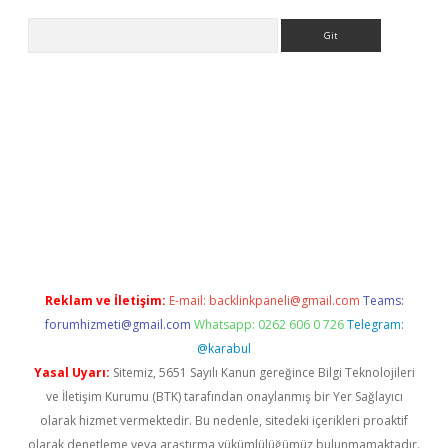
Arama
sino
Reklam ve İletişim:
E-mail:
backlinkpaneli@gmail.com
Teams:
forumhizmeti@gmail.com
Whatsapp: 0262 606 0 726
Telegram:
@karabul
Yasal Uyarı:
Sitemiz, 5651 Sayılı Kanun gereğince Bilgi Teknolojileri
ve İletişim Kurumu (BTK) tarafından onaylanmış bir Yer Sağlayıcı
olarak hizmet vermektedir. Bu nedenle, sitedeki içerikleri proaktif
olarak denetleme veya araştırma yükümlülüğümüz bulunmamaktadır.