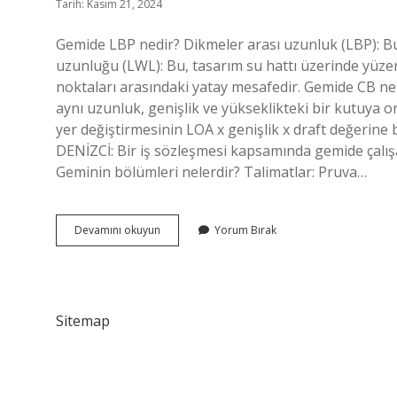
Tarih: Kasım 21, 2024
Gemide LBP nedir? Dikmeler arası uzunluk (LBP): Bu,
uzunluğu (LWL): Bu, tasarım su hattı üzerinde yüze
noktaları arasındaki yatay mesafedir. Gemide CB ne
aynı uzunluk, genişlik ve yükseklikteki bir kutuya or
yer değiştirmesinin LOA x genişlik x draft değerine 
DENİZCİ: Bir iş sözleşmesi kapsamında gemide çalışa
Geminin bölümleri nelerdir? Talimatlar: Pruva…
Gemide
Devamını okuyun
Yorum Bırak
Ap
Ne
Demek
Sitemap