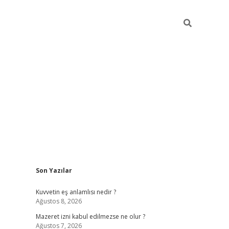
Sidebar
Son Yazılar
vdcasino
Kuvvetin eş anlamlısı nedir ?
Ağustos 8, 2026
Mazeret izni kabul edilmezse ne olur ?
Ağustos 7, 2026