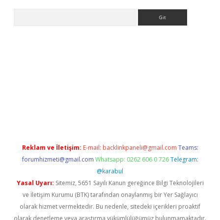
Arama
ino
Reklam ve İletişim:
E-mail:
backlinkpaneli@gmail.com
Teams:
forumhizmeti@gmail.com
Whatsapp: 0262 606 0 726
Telegram:
@karabul
Yasal Uyarı:
Sitemiz, 5651 Sayılı Kanun gereğince Bilgi Teknolojileri
ve İletişim Kurumu (BTK) tarafından onaylanmış bir Yer Sağlayıcı
olarak hizmet vermektedir. Bu nedenle, sitedeki içerikleri proaktif
olarak denetleme veya araştırma yükümlülüğümüz bulunmamaktadır.