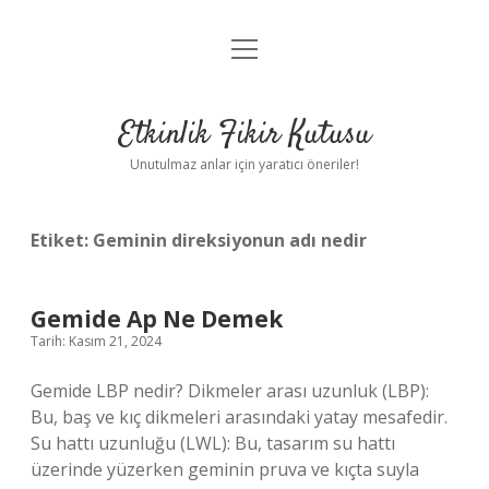
menüyü
Anasayfa
aç
Gizlilik Politikası
Etkinlik Fikir Kutusu
Yasal Uyarı
Unutulmaz anlar için yaratıcı öneriler!
Hakkımızda
Etiket:
Geminin direksiyonun adı nedir
Gemide Ap Ne Demek
Tarih: Kasım 21, 2024
Gemide LBP nedir? Dikmeler arası uzunluk (LBP):
Bu, baş ve kıç dikmeleri arasındaki yatay mesafedir.
Su hattı uzunluğu (LWL): Bu, tasarım su hattı
üzerinde yüzerken geminin pruva ve kıçta suyla