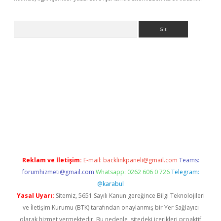
Arama
sino
Reklam ve İletişim:
E-mail:
backlinkpaneli@gmail.com
Teams:
forumhizmeti@gmail.com
Whatsapp: 0262 606 0 726
Telegram:
@karabul
Yasal Uyarı:
Sitemiz, 5651 Sayılı Kanun gereğince Bilgi Teknolojileri
ve İletişim Kurumu (BTK) tarafından onaylanmış bir Yer Sağlayıcı
olarak hizmet vermektedir. Bu nedenle, sitedeki içerikleri proaktif