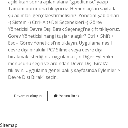
açıldıktan sonra açılan alana “gpedit.msc” yazıp
Tamam butonuna tıklıyoruz. Hemen açılan sayfada
şu adımları gerçekleştirmelisiniz. Yönetim Şablonları
-) Sistem -) Ctrl+Alt+Del Seçenekleri -) Görev
Yöneticisi Devre Dışı Bırak Seçeneği’ne çift tıklıyoruz.
Görev Yöneticisi hangi tuşlarla açılır? Ctrl + Shift +
Esc – Görev Yöneticisi’ne tıklayın. Uygulama nasıl
devre dışı bırakılır PC? Silmek veya devre dışı
bırakmak istediğiniz uygulama için Diğer Eylemler
menüsünü seçin ve ardından Devre Dışı Bırak’a
tıklayın. Uygulama genel bakış sayfasında Eylemler >
Devre Dışı Bırak’ı seçin.…
Görev
Devamını okuyun
Yorum Bırak
Yöneticisi
Nasıl
Devre
Dışı
Bırakılır
Sitemap