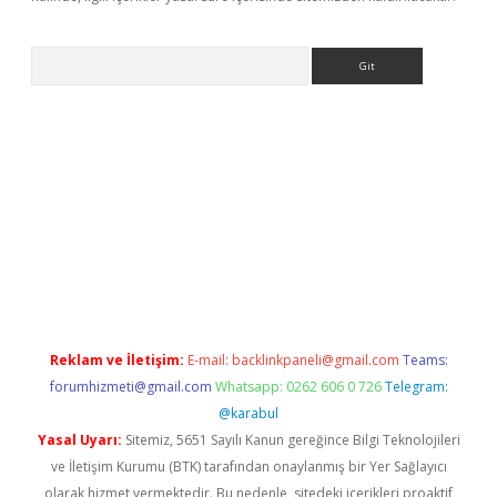
Arama
asino
Reklam ve İletişim:
E-mail:
backlinkpaneli@gmail.com
Teams:
forumhizmeti@gmail.com
Whatsapp: 0262 606 0 726
Telegram:
@karabul
Yasal Uyarı:
Sitemiz, 5651 Sayılı Kanun gereğince Bilgi Teknolojileri
ve İletişim Kurumu (BTK) tarafından onaylanmış bir Yer Sağlayıcı
olarak hizmet vermektedir. Bu nedenle, sitedeki içerikleri proaktif