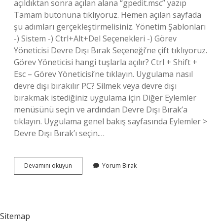
açıldıktan sonra açılan alana “gpedit.msc” yazıp
Tamam butonuna tıklıyoruz. Hemen açılan sayfada
şu adımları gerçekleştirmelisiniz. Yönetim Şablonları
-) Sistem -) Ctrl+Alt+Del Seçenekleri -) Görev
Yöneticisi Devre Dışı Bırak Seçeneği’ne çift tıklıyoruz.
Görev Yöneticisi hangi tuşlarla açılır? Ctrl + Shift +
Esc – Görev Yöneticisi’ne tıklayın. Uygulama nasıl
devre dışı bırakılır PC? Silmek veya devre dışı
bırakmak istediğiniz uygulama için Diğer Eylemler
menüsünü seçin ve ardından Devre Dışı Bırak’a
tıklayın. Uygulama genel bakış sayfasında Eylemler >
Devre Dışı Bırak’ı seçin.…
Görev
Devamını okuyun
Yorum Bırak
Yöneticisi
Nasıl
Devre
Dışı
Bırakılır
Sitemap