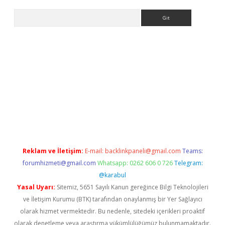
Arama
ino
Reklam ve İletişim:
E-mail:
backlinkpaneli@gmail.com
Teams:
forumhizmeti@gmail.com
Whatsapp: 0262 606 0 726
Telegram:
@karabul
Yasal Uyarı:
Sitemiz, 5651 Sayılı Kanun gereğince Bilgi Teknolojileri
ve İletişim Kurumu (BTK) tarafından onaylanmış bir Yer Sağlayıcı
olarak hizmet vermektedir. Bu nedenle, sitedeki içerikleri proaktif
olarak denetleme veya araştırma yükümlülüğümüz bulunmamaktadır.