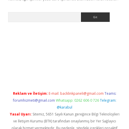
Arama
ino
Reklam ve İletişim:
E-mail:
backlinkpaneli@gmail.com
Teams:
forumhizmeti@gmail.com
Whatsapp: 0262 606 0 726
Telegram:
@karabul
Yasal Uyarı:
Sitemiz, 5651 Sayılı Kanun gereğince Bilgi Teknolojileri
ve İletişim Kurumu (BTK) tarafından onaylanmış bir Yer Sağlayıcı
olarak hizmet vermektedir. Bu nedenle, sitedeki içerikleri proaktif