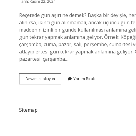
Tarih: Kasım 22, 2024
Reçetede gün aşırı ne demek? Başka bir deyişle, her 
alınırsa, ikinci gün alınmamalı, ancak üçüncü gün tek
maddenin izinli bir günde kullanılması anlamına gel
gün tekrar yapmak anlamına geliyor. Örnek: Köpeğim
çarşamba, cuma, pazar, salı, perşembe, cumartesi v
atlayıp ertesi gün tekrar yapmak anlamına geliyor.
pazartesi, çarşamba,…
Gün
Devamını okuyun
Yorum Bırak
Aşırı
Kaç
Gün
Sitemap