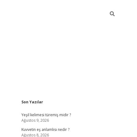
Sidebar
Son Yazılar
vdcasino
Yeşil kelimesi türemiş midir ?
Ağustos 9, 2026
Kuvvetin eş anlamlısı nedir ?
Ağustos 8, 2026