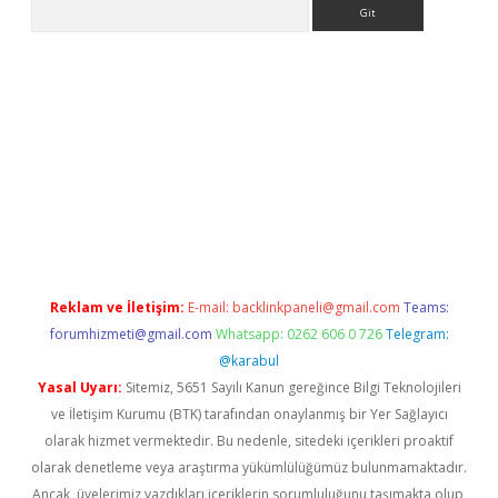
Arama
ino
Reklam ve İletişim:
E-mail:
backlinkpaneli@gmail.com
Teams:
forumhizmeti@gmail.com
Whatsapp: 0262 606 0 726
Telegram:
@karabul
Yasal Uyarı:
Sitemiz, 5651 Sayılı Kanun gereğince Bilgi Teknolojileri
ve İletişim Kurumu (BTK) tarafından onaylanmış bir Yer Sağlayıcı
olarak hizmet vermektedir. Bu nedenle, sitedeki içerikleri proaktif
olarak denetleme veya araştırma yükümlülüğümüz bulunmamaktadır.
Ancak, üyelerimiz yazdıkları içeriklerin sorumluluğunu taşımakta olup,