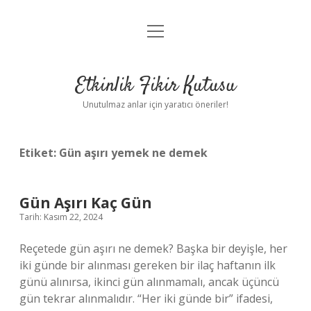
menüyü
Anasayfa
aç
Gizlilik Politikası
Etkinlik Fikir Kutusu
Yasal Uyarı
Unutulmaz anlar için yaratıcı öneriler!
Hakkımızda
Etiket:
Gün aşırı yemek ne demek
Gün Aşırı Kaç Gün
Tarih: Kasım 22, 2024
Reçetede gün aşırı ne demek? Başka bir deyişle, her
iki günde bir alınması gereken bir ilaç haftanın ilk
günü alınırsa, ikinci gün alınmamalı, ancak üçüncü
gün tekrar alınmalıdır. “Her iki günde bir” ifadesi,