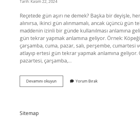
Tarih: Kasım 22, 2024
Reçetede gün aşırı ne demek? Başka bir deyişle, her 
alınırsa, ikinci gün alınmamalı, ancak üçüncü gün tek
maddenin izinli bir günde kullanılması anlamına gel
gün tekrar yapmak anlamına geliyor. Örnek: Köpeğim
çarşamba, cuma, pazar, salı, perşembe, cumartesi v
atlayıp ertesi gün tekrar yapmak anlamına geliyor.
pazartesi, çarşamba,…
Gün
Devamını okuyun
Yorum Bırak
Aşırı
Kaç
Gün
Sitemap