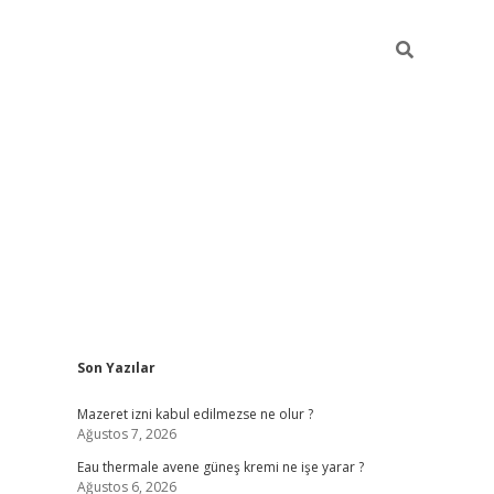
Sidebar
Son Yazılar
vdcasino
Mazeret izni kabul edilmezse ne olur ?
Ağustos 7, 2026
Eau thermale avene güneş kremi ne işe yarar ?
Ağustos 6, 2026