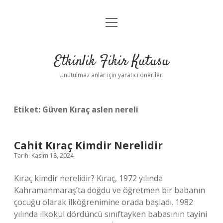
menüyü
Anasayfa
aç
Gizlilik Politikası
Etkinlik Fikir Kutusu
Yasal Uyarı
Unutulmaz anlar için yaratıcı öneriler!
Hakkımızda
Etiket:
Güven Kıraç aslen nereli
Cahit Kıraç Kimdir Nerelidir
Tarih: Kasım 18, 2024
Kıraç kimdir nerelidir? Kıraç, 1972 yılında
Kahramanmaraş’ta doğdu ve öğretmen bir babanın
çocuğu olarak ilköğrenimine orada başladı. 1982
yılında ilkokul dördüncü sınıftayken babasının tayini