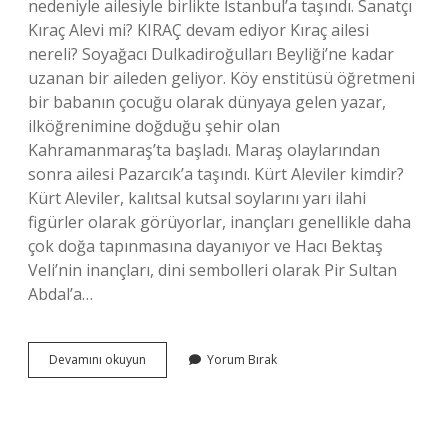
nedeniyle ailesiyle birlikte İstanbul’a taşındı. Sanatçı
Kıraç Alevi mi? KIRAÇ devam ediyor Kıraç ailesi
nereli? Soyağacı Dulkadiroğulları Beyliği’ne kadar
uzanan bir aileden geliyor. Köy enstitüsü öğretmeni
bir babanın çocuğu olarak dünyaya gelen yazar,
ilköğrenimine doğduğu şehir olan
Kahramanmaraş’ta başladı. Maraş olaylarından
sonra ailesi Pazarcık’a taşındı. Kürt Aleviler kimdir?
Kürt Aleviler, kalıtsal kutsal soylarını yarı ilahi
figürler olarak görüyorlar, inançları genellikle daha
çok doğa tapınmasına dayanıyor ve Hacı Bektaş
Veli’nin inançları, dini sembolleri olarak Pir Sultan
Abdal’a…
Cahit
Devamını okuyun
Yorum Bırak
Kıraç
Kimdir
Nerelidir