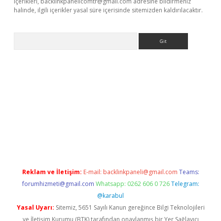
içerikleri,
backlinkpanelicomtr@gmail.com
adresine bildirmeniz
halinde, ilgili içerikler yasal süre içerisinde sitemizden kaldırılacaktır.
Arama
asino
Reklam ve İletişim:
E-mail:
backlinkpaneli@gmail.com
Teams:
forumhizmeti@gmail.com
Whatsapp: 0262 606 0 726
Telegram:
@karabul
Yasal Uyarı:
Sitemiz, 5651 Sayılı Kanun gereğince Bilgi Teknolojileri
ve İletişim Kurumu (BTK) tarafından onaylanmış bir Yer Sağlayıcı