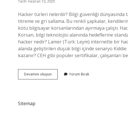
Tarih: Haziran 10, 2025
Hacker türleri nelerdir? Bilgi güvenliği dünyasında t
titreme ve gri sallama. Bu renkli şapkalar, kendileri
kötü bilgisayar korsanlarından ayırmaya çalıştı. Hac
Korsan, bilgi teknolojisi alanında hedeflerine standa
hacker nedir? Lamer (Türk: Leym) internette bir ha
alanda geliştirilen düşük bilgi içinde senaryo Kiddie d
kazanır? CEH gibi popüler sertifikalar, çalışanları bec
İYi
Devamını okuyun
Yorum Bırak
Hacker
Ne
Denir
Sitemap