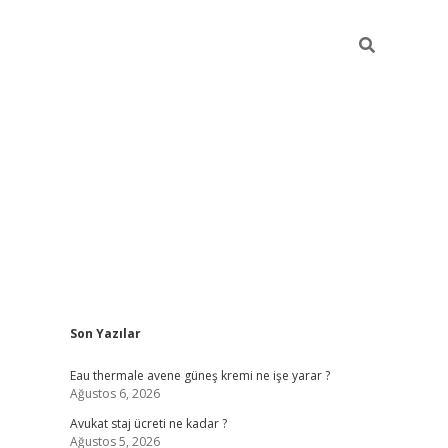
Sidebar
Son Yazılar
vdcasino
Eau thermale avene güneş kremi ne işe yarar ?
Ağustos 6, 2026
Avukat staj ücreti ne kadar ?
Ağustos 5, 2026