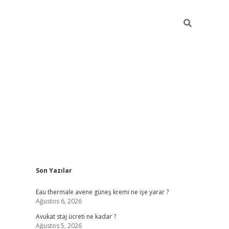
Sidebar
Son Yazılar
vdcasino
Eau thermale avene güneş kremi ne işe yarar ?
Ağustos 6, 2026
Avukat staj ücreti ne kadar ?
Ağustos 5, 2026