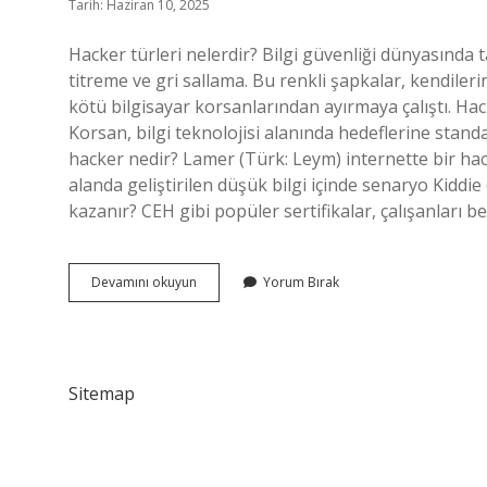
Tarih: Haziran 10, 2025
Hacker türleri nelerdir? Bilgi güvenliği dünyasında t
titreme ve gri sallama. Bu renkli şapkalar, kendileri
kötü bilgisayar korsanlarından ayırmaya çalıştı. Hac
Korsan, bilgi teknolojisi alanında hedeflerine standa
hacker nedir? Lamer (Türk: Leym) internette bir ha
alanda geliştirilen düşük bilgi içinde senaryo Kiddie d
kazanır? CEH gibi popüler sertifikalar, çalışanları bec
İYi
Devamını okuyun
Yorum Bırak
Hacker
Ne
Denir
Sitemap