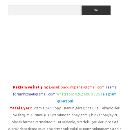
Arama
ino
Reklam ve İletişim:
E-mail:
backlinkpaneli@gmail.com
Teams:
forumhizmeti@gmail.com
Whatsapp: 0262 606 0 726
Telegram:
@karabul
Yasal Uyarı:
Sitemiz, 5651 Sayılı Kanun gereğince Bilgi Teknolojileri
ve İletişim Kurumu (BTK) tarafından onaylanmış bir Yer Sağlayıcı
olarak hizmet vermektedir. Bu nedenle, sitedeki içerikleri proaktif
olarak denetleme veya araştırma yükümlülüğümüz bulunmamaktadır.