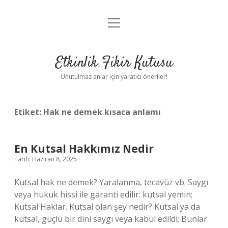
menüyü
Anasayfa
aç
Gizlilik Politikası
Etkinlik Fikir Kutusu
Yasal Uyarı
Unutulmaz anlar için yaratıcı öneriler!
Hakkımızda
Etiket:
Hak ne demek kısaca anlamı
En Kutsal Hakkımız Nedir
Tarih: Haziran 8, 2025
Kutsal hak ne demek? Yaralanma, tecavüz vb. Saygı
veya hukuk hissi ile garanti edilir: kutsal yemin;
Kutsal Haklar. Kutsal olan şey nedir? Kutsal ya da
kutsal, güçlü bir dini saygı veya kabul edildi; Bunlar