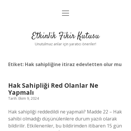
menüyü
Anasayfa
aç
Gizlilik Politikası
Etkinlik Fikir Kutusu
Yasal Uyarı
Unutulmaz anlar için yaratıcı öneriler!
Hakkımızda
Etiket:
Hak sahipliğine itiraz edevletten olur mu
Hak Sahipliği Red Olanlar Ne
Yapmalı
Tarih: Ekim 9, 2024
Hak sahipliği reddedildi ne yapmalı? Madde 22 – Hak
sahibi olmadığı düşünülenlere durum yazılı olarak
bildirilir. Etkilenenler, bu bildirimden itibaren 15 gün