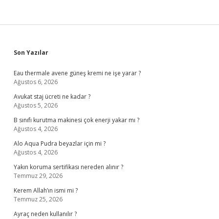
Sidebar
Son Yazılar
Eau thermale avene güneş kremi ne işe yarar ?
Ağustos 6, 2026
Avukat staj ücreti ne kadar ?
Ağustos 5, 2026
B sınıfı kurutma makinesi çok enerji yakar mı ?
Ağustos 4, 2026
Alo Aqua Pudra beyazlar için mi ?
Ağustos 4, 2026
Yakın koruma sertifikası nereden alınır ?
Temmuz 29, 2026
Kerem Allah’ın ismi mi ?
Temmuz 25, 2026
Ayraç neden kullanılır ?