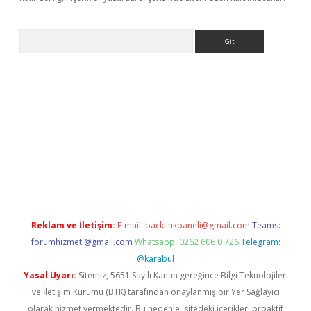
Arama
ino
Reklam ve İletişim:
E-mail:
backlinkpaneli@gmail.com
Teams:
forumhizmeti@gmail.com
Whatsapp: 0262 606 0 726
Telegram:
@karabul
Yasal Uyarı:
Sitemiz, 5651 Sayılı Kanun gereğince Bilgi Teknolojileri
ve İletişim Kurumu (BTK) tarafından onaylanmış bir Yer Sağlayıcı
olarak hizmet vermektedir. Bu nedenle, sitedeki içerikleri proaktif