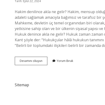
Tarih: Eylül 22, 2024
Hakim denilince akla ne gelir? Hakim, mensup oldu
adaleti sağlamak amacıyla bağımsız ve tarafsız bir ş
Mahkeme, devletin üç temel organından biri olarak,
yetkisine sahip olan ve bir ülkenin siyasal yapısı ve
Hukuk denince akla ne gelir? Hukuk zaman zaman de
Kant şöyle der: “Hukukçular hâlâ hukukun tanımını
“Belirli bir toplumdaki ilişkileri belirli bir zaman
Hakim
Devamını okuyun
Yorum Bırak
Denince
Akla
Ne
Gelir
Sitemap