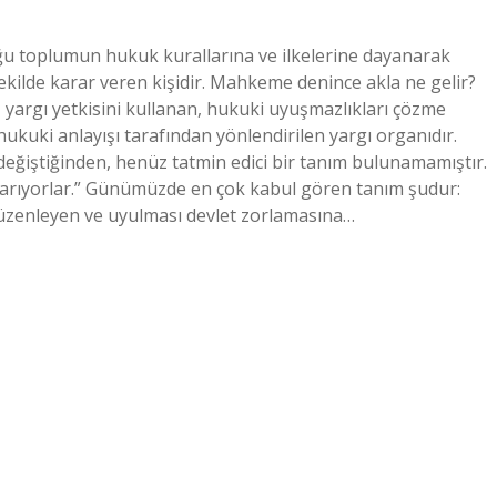
ğu toplumun hukuk kurallarına ve ilkelerine dayanarak
ekilde karar veren kişidir. Mahkeme denince akla ne gelir?
 yargı yetkisini kullanan, hukuki uyuşmazlıkları çözme
 hukuki anlayışı tarafından yönlendirilen yargı organıdır.
ğiştiğinden, henüz tatmin edici bir tanım bulunamamıştır.
 arıyorlar.” Günümüzde en çok kabul gören tanım şudur:
da düzenleyen ve uyulması devlet zorlamasına…