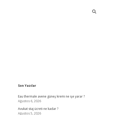
Sidebar
Son Yazılar
vdcasino
Eau thermale avene güneş kremi ne işe yarar ?
Ağustos 6, 2026
Avukat staj ücreti ne kadar ?
Ağustos 5, 2026