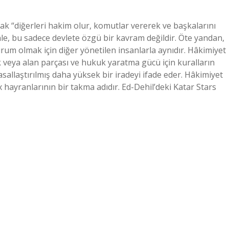
k “diğerleri hakim olur, komutlar vererek ve başkalarını
nle, bu sadece devlete özgü bir kavram değildir. Öte yandan,
urum olmak için diğer yönetilen insanlarla aynıdır. Hâkimiyet
 veya alan parçası ve hukuk yaratma gücü için kuralların
allaştırılmış daha yüksek bir iradeyi ifade eder. Hâkimiyet
 hayranlarının bir takma adıdır. Ed-Dehil’deki Katar Stars