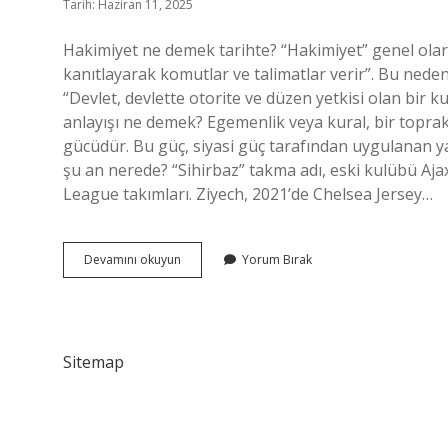
Tarih: Haziran 11, 2025
Hakimiyet ne demek tarihte? “Hakimiyet” genel olara
kanıtlayarak komutlar ve talimatlar verir”. Bu nede
“Devlet, devlette otorite ve düzen yetkisi olan bir k
anlayışı ne demek? Egemenlik veya kural, bir toprak
gücüdür. Bu güç, siyasi güç tarafından uygulanan yas
şu an nerede? “Sihirbaz” takma adı, eski kulübü Ajax
League takımları. Ziyech, 2021’de Chelsea Jersey…
Dünya
Devamını okuyun
Yorum Bırak
Hakimiyeti
Ne
Demek
Sitemap