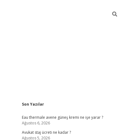
Sidebar
Son Yazılar
vdcasino
Eau thermale avene güneş kremi ne işe yarar ?
Ağustos 6, 2026
Avukat staj ücreti ne kadar ?
Ağustos 5, 2026