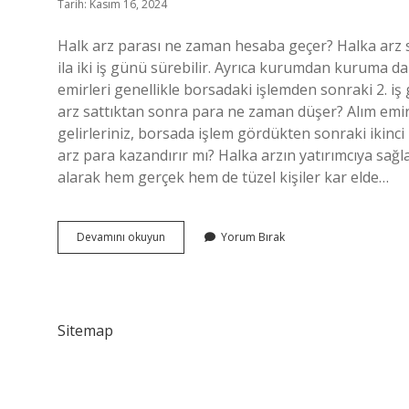
Tarih: Kasım 16, 2024
Halk arz parası ne zaman hesaba geçer? Halka arz s
ila iki iş günü sürebilir. Ayrıca kurumdan kuruma da 
emirleri genellikle borsadaki işlemden sonraki 2. i
arz sattıktan sonra para ne zaman düşer? Alım emirler
gelirleriniz, borsada işlem gördükten sonraki ikinci
arz para kazandırır mı? Halka arzın yatırımcıya sağla
alarak hem gerçek hem de tüzel kişiler kar elde…
Halka
Devamını okuyun
Yorum Bırak
Arz
Para
Ne
Zaman
Düşer
Sitemap