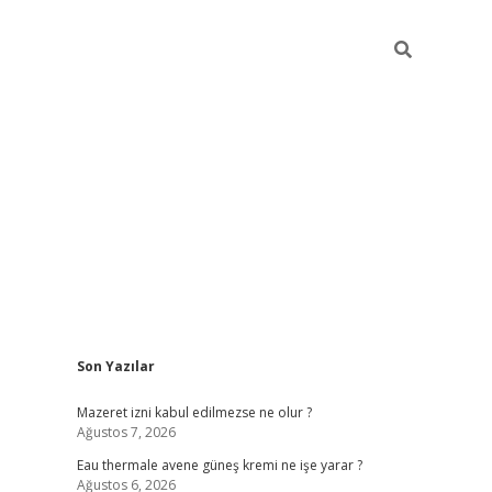
Sidebar
Son Yazılar
vdcasino
Mazeret izni kabul edilmezse ne olur ?
Ağustos 7, 2026
Eau thermale avene güneş kremi ne işe yarar ?
Ağustos 6, 2026