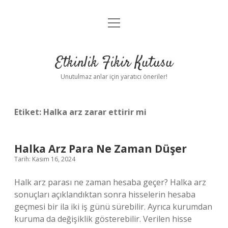
menüyü
Anasayfa
aç
Gizlilik Politikası
Etkinlik Fikir Kutusu
Yasal Uyarı
Unutulmaz anlar için yaratıcı öneriler!
Hakkımızda
Etiket:
Halka arz zarar ettirir mi
Halka Arz Para Ne Zaman Düşer
Tarih: Kasım 16, 2024
Halk arz parası ne zaman hesaba geçer? Halka arz
sonuçları açıklandıktan sonra hisselerin hesaba
geçmesi bir ila iki iş günü sürebilir. Ayrıca kurumdan
kuruma da değişiklik gösterebilir. Verilen hisse