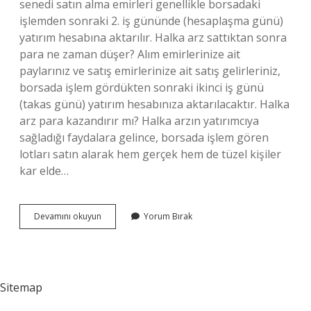
senedi satın alma emirleri genellikle borsadaki
işlemden sonraki 2. iş gününde (hesaplaşma günü)
yatırım hesabına aktarılır. Halka arz sattıktan sonra
para ne zaman düşer? Alım emirlerinize ait
paylarınız ve satış emirlerinize ait satış gelirleriniz,
borsada işlem gördükten sonraki ikinci iş günü
(takas günü) yatırım hesabınıza aktarılacaktır. Halka
arz para kazandırır mı? Halka arzın yatırımcıya
sağladığı faydalara gelince, borsada işlem gören
lotları satın alarak hem gerçek hem de tüzel kişiler
kar elde…
Halka
Devamını okuyun
Yorum Bırak
Arz
Para
Ne
Zaman
Düşer
Sitemap