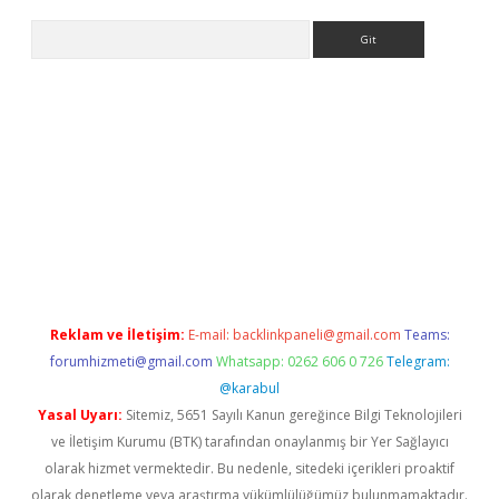
Arama
ino
Reklam ve İletişim:
E-mail:
backlinkpaneli@gmail.com
Teams:
forumhizmeti@gmail.com
Whatsapp: 0262 606 0 726
Telegram:
@karabul
Yasal Uyarı:
Sitemiz, 5651 Sayılı Kanun gereğince Bilgi Teknolojileri
ve İletişim Kurumu (BTK) tarafından onaylanmış bir Yer Sağlayıcı
olarak hizmet vermektedir. Bu nedenle, sitedeki içerikleri proaktif
olarak denetleme veya araştırma yükümlülüğümüz bulunmamaktadır.