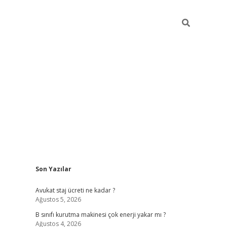
Sidebar
Son Yazılar
vdcasino
Avukat staj ücreti ne kadar ?
Ağustos 5, 2026
B sınıfı kurutma makinesi çok enerji yakar mı ?
Ağustos 4, 2026