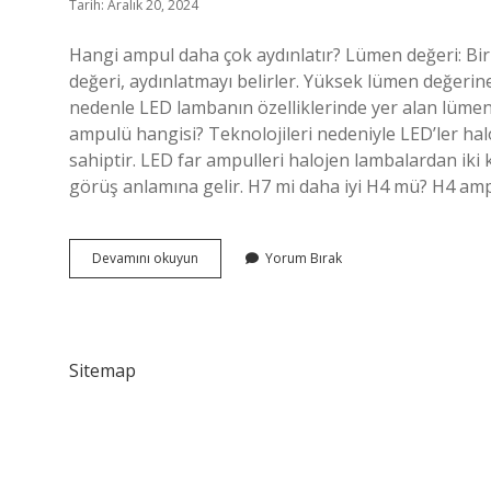
Tarih: Aralık 20, 2024
Hangi ampul daha çok aydınlatır? Lümen değeri: Bir
değeri, aydınlatmayı belirler. Yüksek lümen değerin
nedenle LED lambanın özelliklerinde yer alan lümen 
ampulü hangisi? Teknolojileri nedeniyle LED’ler ha
sahiptir. LED far ampulleri halojen lambalardan iki k
görüş anlamına gelir. H7 mi daha iyi H4 mü? H4 ampul
Hangi
Devamını okuyun
Yorum Bırak
Far
Daha
Iyi
Aydınlatır
Sitemap