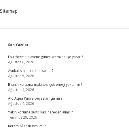
Çekilmez
Sitemap
Sidebar
Son Yazılar
Eau thermale avene güneş kremi ne işe yarar ?
Ağustos 6, 2026
Avukat staj ücreti ne kadar ?
Ağustos 5, 2026
B sınıfı kurutma makinesi çok enerji yakar mı ?
Ağustos 4, 2026
Alo Aqua Pudra beyazlar için mi ?
Ağustos 4, 2026
Yakın koruma sertifikası nereden alınır ?
Temmuz 29, 2026
Kerem Allah’ın ismi mi ?