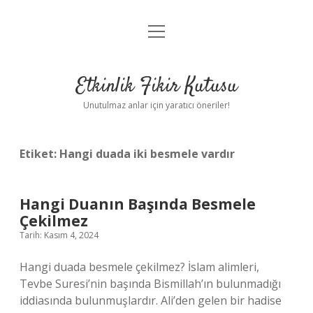
menüyü
Anasayfa
aç
Gizlilik Politikası
Etkinlik Fikir Kutusu
Yasal Uyarı
Unutulmaz anlar için yaratıcı öneriler!
Hakkımızda
Etiket:
Hangi duada iki besmele vardır
Hangi Duanın Başında Besmele
Çekilmez
Tarih: Kasım 4, 2024
Hangi duada besmele çekilmez? İslam alimleri,
Tevbe Suresi’nin başında Bismillah’ın bulunmadığı
iddiasında bulunmuşlardır. Ali’den gelen bir hadise