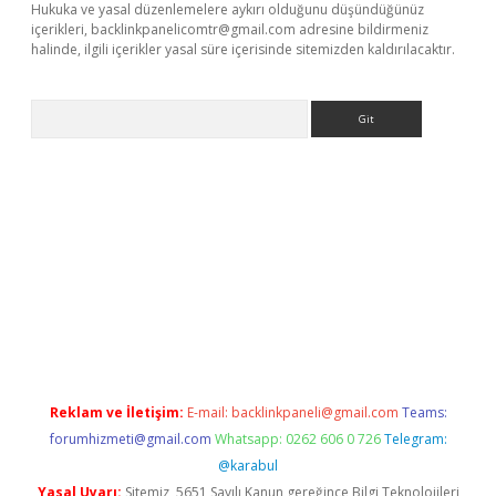
Hukuka ve yasal düzenlemelere aykırı olduğunu düşündüğünüz
içerikleri,
backlinkpanelicomtr@gmail.com
adresine bildirmeniz
halinde, ilgili içerikler yasal süre içerisinde sitemizden kaldırılacaktır.
Arama
ino
Reklam ve İletişim:
E-mail:
backlinkpaneli@gmail.com
Teams:
forumhizmeti@gmail.com
Whatsapp: 0262 606 0 726
Telegram:
@karabul
Yasal Uyarı:
Sitemiz, 5651 Sayılı Kanun gereğince Bilgi Teknolojileri