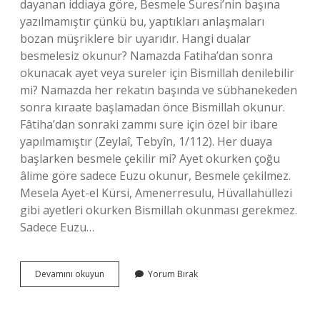
dayanan iddiaya göre, Besmele Suresi’nin başına
yazılmamıştır çünkü bu, yaptıkları anlaşmaları
bozan müşriklere bir uyarıdır. Hangi dualar
besmelesiz okunur? Namazda Fatiha’dan sonra
okunacak ayet veya sureler için Bismillah denilebilir
mi? Namazda her rekatın başında ve sübhanekeden
sonra kıraate başlamadan önce Bismillah okunur.
Fâtiha’dan sonraki zammı sure için özel bir ibare
yapılmamıştır (Zeylaî, Tebyîn, 1/112). Her duaya
başlarken besmele çekilir mi? Ayet okurken çoğu
âlime göre sadece Euzu okunur, Besmele çekilmez.
Mesela Ayet-el Kürsi, Amenerresulu, Hüvallahüllezi
gibi ayetleri okurken Bismillah okunması gerekmez.
Sadece Euzu…
Hangi
Devamını okuyun
Yorum Bırak
Duanın
Başında
Besmele