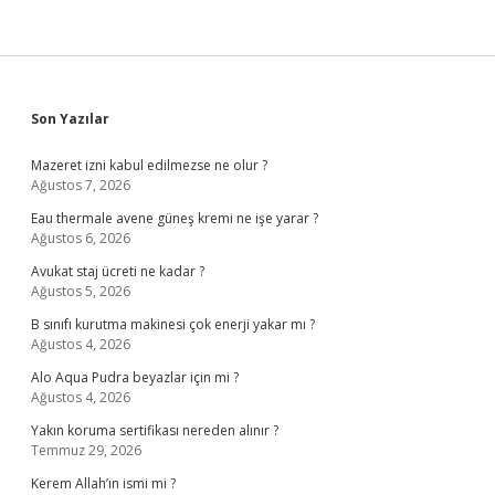
Sidebar
Son Yazılar
Mazeret izni kabul edilmezse ne olur ?
Ağustos 7, 2026
Eau thermale avene güneş kremi ne işe yarar ?
Ağustos 6, 2026
Avukat staj ücreti ne kadar ?
Ağustos 5, 2026
B sınıfı kurutma makinesi çok enerji yakar mı ?
Ağustos 4, 2026
Alo Aqua Pudra beyazlar için mi ?
Ağustos 4, 2026
Yakın koruma sertifikası nereden alınır ?
Temmuz 29, 2026
Kerem Allah’ın ismi mi ?