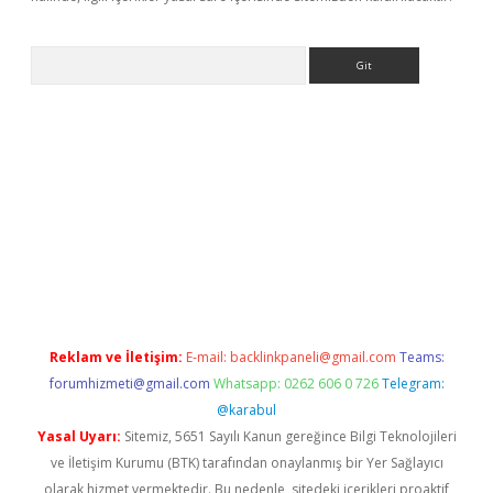
Arama
ino
Reklam ve İletişim:
E-mail:
backlinkpaneli@gmail.com
Teams:
forumhizmeti@gmail.com
Whatsapp: 0262 606 0 726
Telegram:
@karabul
Yasal Uyarı:
Sitemiz, 5651 Sayılı Kanun gereğince Bilgi Teknolojileri
ve İletişim Kurumu (BTK) tarafından onaylanmış bir Yer Sağlayıcı
olarak hizmet vermektedir. Bu nedenle, sitedeki içerikleri proaktif