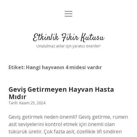
menüyü
Anasayfa
aç
Gizlilik Politikası
Etkinlik Fikir Kutusu
Yasal Uyarı
Unutulmaz anlar için yaratıcı öneriler!
Hakkımızda
Etiket:
Hangi hayvanın 4 midesi vardır
Geviş Getirmeyen Hayvan Hasta
Mıdır
Tarih: Kasım 25, 2024
Geviş getirmek neden önemli? Geviş getirme, rumen
asit seviyelerini kontrol etmek için önemli olan
tükürük üretir. Çok fazla asit, özellikle lifi sindiren