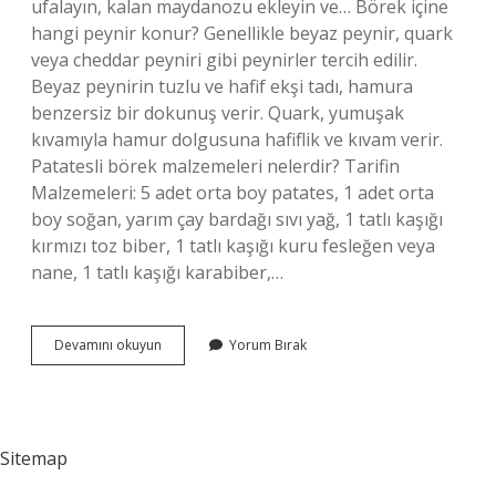
ufalayın, kalan maydanozu ekleyin ve… Börek içine
hangi peynir konur? Genellikle beyaz peynir, quark
veya cheddar peyniri gibi peynirler tercih edilir.
Beyaz peynirin tuzlu ve hafif ekşi tadı, hamura
benzersiz bir dokunuş verir. Quark, yumuşak
kıvamıyla hamur dolgusuna hafiflik ve kıvam verir.
Patatesli börek malzemeleri nelerdir? Tarifin
Malzemeleri: 5 adet orta boy patates, 1 adet orta
boy soğan, yarım çay bardağı sıvı yağ, 1 tatlı kaşığı
kırmızı toz biber, 1 tatlı kaşığı kuru fesleğen veya
nane, 1 tatlı kaşığı karabiber,…
Patatesli
Devamını okuyun
Yorum Bırak
Börek
Içine
Peynir
Konur
Mu
Sitemap