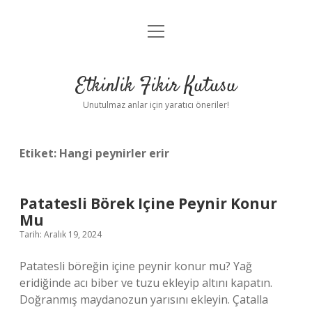
menüyü
Anasayfa
aç
Gizlilik Politikası
Etkinlik Fikir Kutusu
Yasal Uyarı
Unutulmaz anlar için yaratıcı öneriler!
Hakkımızda
Etiket:
Hangi peynirler erir
Patatesli Börek Içine Peynir Konur
Mu
Tarih: Aralık 19, 2024
Patatesli böreğin içine peynir konur mu? Yağ
eridiğinde acı biber ve tuzu ekleyip altını kapatın.
Doğranmış maydanozun yarısını ekleyin. Çatalla