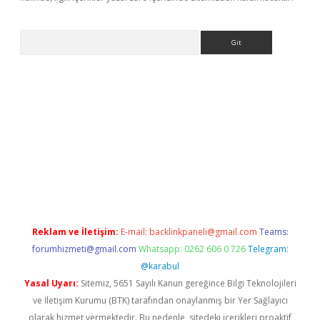
Arama
ino
Reklam ve İletişim:
E-mail:
backlinkpaneli@gmail.com
Teams:
forumhizmeti@gmail.com
Whatsapp: 0262 606 0 726
Telegram:
@karabul
Yasal Uyarı:
Sitemiz, 5651 Sayılı Kanun gereğince Bilgi Teknolojileri
ve İletişim Kurumu (BTK) tarafından onaylanmış bir Yer Sağlayıcı
olarak hizmet vermektedir. Bu nedenle, sitedeki içerikleri proaktif